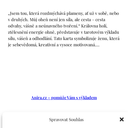
„Jsem tou, která rozdmýchává plameny, ať už v sobě, nebo
v druhých. Můj oheň není jen síla, ale cesta – cesta
odvahy, vášně a neúnavného tvoření.“ Královna holí,
ztělesnění energie ohně, představuje v tarotovém výkladu
sílu, vášeň a odhodlání. Tato karta symbolizuje ženu, která
je sebevědomá, kreativní a vysoce motivovaná.…
Anira.cz – pomůže Vám s výkladem
LinkedIn
Facebook
Instagram
Spravovat Souhlas