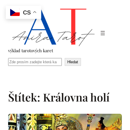
Přeskočit
na
CS
obsah
výklad tarotových karet
Hledat
Hledat
Štítek:
Královna holí